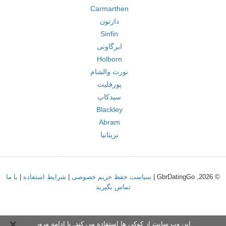
Carmarthen
دارتون
Sinfin
ابرگاونی
Holborn
نورث والشام
پورفلیت
سیدکاپ
Blackley
Abram
بریتانیا
© 2026, GbrDatingGo |
سیاست حفظ حریم خصوصی
|
شرایط استفاده
|
با ما
تماس بگیرید
این وب سایت از کوکی ها استفاده می کند. با ادامه مرور