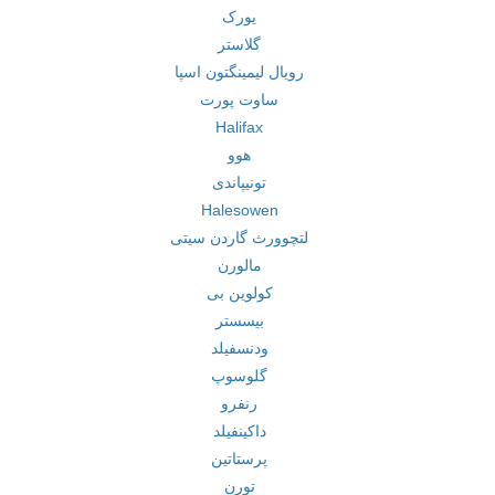
یورک
گلاستر
رویال لیمینگتون اسپا
ساوت پورت
Halifax
هوو
تونیپاندی
Halesowen
لتچوورث گاردن سیتی
مالورن
کولوین بی
بیسستر
ودنسفیلد
گلوسوپ
رنفرو
داکینفیلد
پرستاتین
تورن