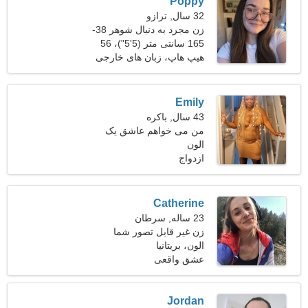
Poppy
32 سال, ترازو
زن مجرد به دنبال شوهر 38-
43
165 سانتی متر (5'5")، 56
کیلوگرم (123 پوند)
هیپ هاپ، زبان های خارجی
Emily
43 سال, باکره
من می خواهم عاشق یک
الون
دوست کامل باشم
ازدواج
Catherine
23 ساله, سرطان
زن غیر قابل تصور شما
الون، بریتانیا
عشق واقعی
Jordan