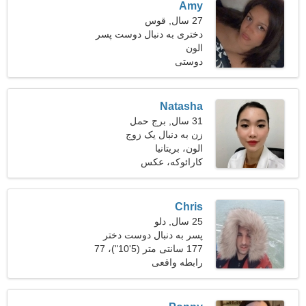
Amy
27 سال, قوس
دختری به دنبال دوست پسر
الون
دوستی
Natasha
31 سال, برج حمل
زن به دنبال یک زوج
الون، بریتانیا
کارائوکه، عکس
Chris
25 سال, دلو
پسر به دنبال دوست دختر
است 21-29
177 سانتی متر (5'10")، 77
کیلوگرم (169 پوند)
رابطه واقعی