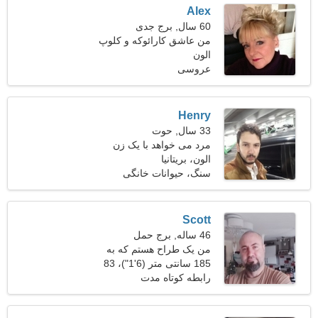
Alex
60 سال, برج جدی
من عاشق کارائوکه و کلوپ
الون
های شبانه هستم
عروسی
Henry
33 سال, حوت
مرد می خواهد با یک زن
ملاقات کند
الون، بریتانیا
سنگ، حیوانات خانگی
Scott
46 ساله, برج حمل
من یک طراح هستم که به
دنبال یک زن بامزه هستم
185 سانتی متر (6'1")، 83
کیلوگرم (182 پوند)
رابطه کوتاه مدت