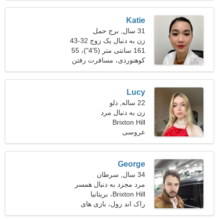
Katie
31 سال, برج حمل
زن به دنبال یک زوج 32-43
161 سانتی متر (5'4")، 55
کیلوگرم (121 پوند)
کوهنوردی، مسافرت رفتن
Lucy
22 ساله, دلو
زن به دنبال مرد
Brixton Hill
عروسی
George
34 سال, سرطان
مرد مجرد به دنبال همسر
Brixton Hill، بریتانیا
راک اند رول، بازی های
ویدیویی