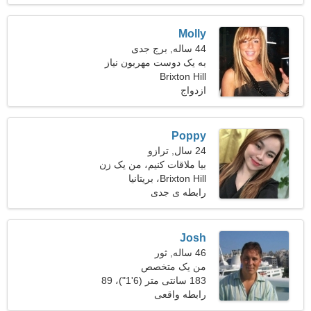
Molly
44 ساله, برج جدی
به یک دوست مهربون نیاز
دارم
Brixton Hill
ازدواج
Poppy
24 سال, ترازو
بیا ملاقات کنیم، من یک زن
Brixton Hill، بریتانیا
خجالتی هستم
رابطه ی جدی
Josh
46 ساله, ثور
من یک متخصص
کایروپراکتیک هستم
183 سانتی متر (6'1")، 89
کیلوگرم (196 پوند)
رابطه واقعی