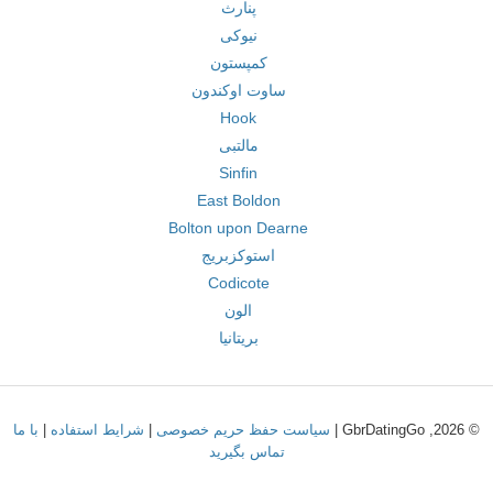
پنارث
نیوکی
کمپستون
ساوت اوکندون
Hook
مالتبی
Sinfin
East Boldon
Bolton upon Dearne
استوکزبریج
Codicote
الون
بریتانیا
© 2026, GbrDatingGo |
سیاست حفظ حریم خصوصی
|
شرایط استفاده
|
با ما
تماس بگیرید