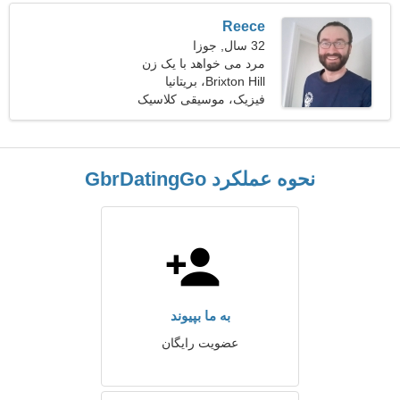
Reece
32 سال, جوزا
مرد می خواهد با یک زن
ملاقات کند
Brixton Hill، بریتانیا
فیزیک، موسیقی کلاسیک
نحوه عملکرد GbrDatingGo
به ما بپیوند
عضویت رایگان