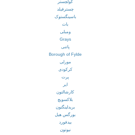
کولچستر
چسترفیلد
باسینگستوک
باث
ومبلی
Grays
پاتنی
Borough of Fylde
مورلی
کرکودی
پرت
ایر
کارشالتون
بلاکسویچ
بریدلینگتون
بورگس هیل
بیدفورد
نیوتون