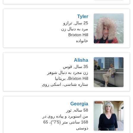
Tyler
25 سال, ترازو
مرد به دنبال زن
Brixton Hill
خانواده
Alisha
35 سال, قوس
زن مجرد به دنبال شوهر
Brixton Hill، بریتانیا
ستاره شناسی، اسکی روی
آب
Georgia
58 ساله, ثور
من اسنوبرد و پیاده روی در
168 سانتی متر (5'7")، 65
فضای باز را ترجیح می دهم
دوستی
کیلوگرم (143 پوند)