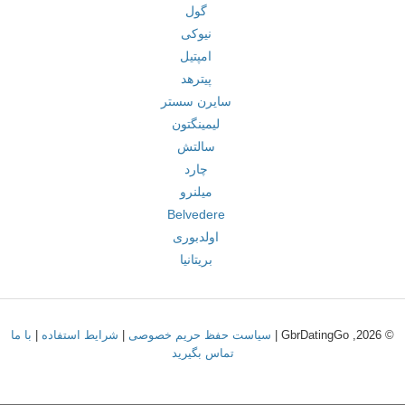
گول
نیوکی
امپتیل
پیترهد
سایرن سستر
لیمینگتون
سالتش
چارد
میلنرو
Belvedere
اولدبوری
بریتانیا
© 2026, GbrDatingGo |
سیاست حفظ حریم خصوصی
|
شرایط استفاده
|
با ما
تماس بگیرید