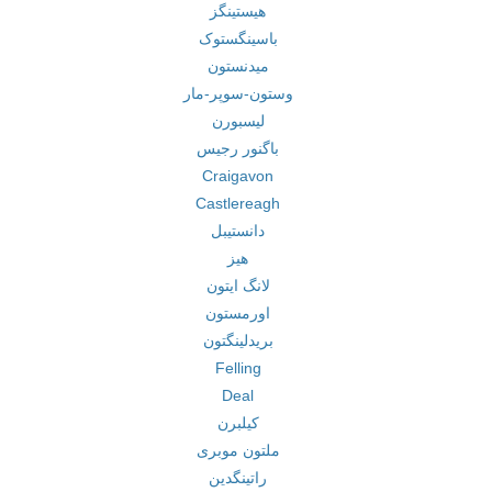
هیستینگز
باسینگستوک
میدنستون
وستون-سوپر-مار
لیسبورن
باگنور رجیس
Craigavon
Castlereagh
دانستیبل
هیز
لانگ ایتون
اورمستون
بریدلینگتون
Felling
Deal
کیلبرن
ملتون موبری
راتینگدین