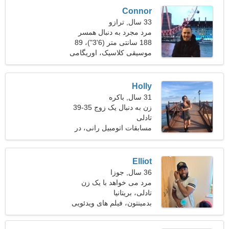
Connor
33 سال, ترازو
مرد مجرد به دنبال همسر
188 سانتی متر (6'3")، 89
کیلوگرم (196 پوند)
موسیقی کلاسیک، اوریگامی
Holly
31 سال, باکره
زن به دنبال یک زوج 35-39
تادلی
مسابقات اتومبیل رانی، در
طبیعت استراحت کنید
Elliot
36 سال, جوزا
مرد می خواهد با یک زن
ملاقات کند
تادلی، بریتانیا
بدمینتون، فیلم های ویدئویی