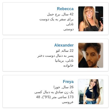
Rebecca
42 سال, برج حمل
برای سفر به یک دوست
تادلی
صمیمی نیاز دارم
دوستی
Alexander
22 ساله, لئو
پسر به دنبال دوست دختر
است
تادلی، بریتانیا
خانواده
Freya
26 سال, جوزا
یک زن صادق به دنبال کسی
مثل شما است
173 سانتی متر (5'9")، 48
عروسی
کیلوگرم (105 پوند)