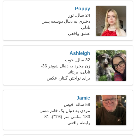
Poppy
24 سال, ثور
دختری به دنبال دوست پسر
29-35
تادلی
عشق واقعی
Ashleigh
32 سال, حوت
زن مجرد به دنبال شوهر 36-
40
تادلی، بریتانیا
برای نواختن گیتار، عکس
Jamie
58 ساله, قوس
مردی به دنبال یک خانم مسن
48-56
183 سانتی متر (6'1")، 81
کیلوگرم (178 پوند)
رابطه واقعی