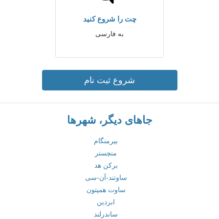
چت را شروع کنید
به فارسی
شروع ثبت نام
جاهای دیگر، شهرها
بیرمنگام
منچستر
برکن هد
ساوتند-آن-سی
ساوت همپتون
ابردین
ساندرلند