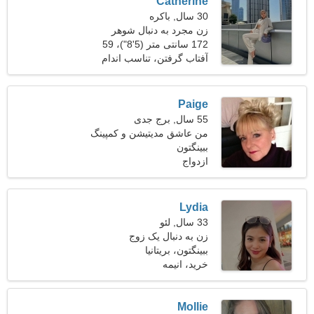
Catherine
30 سال, باکره
زن مجرد به دنبال شوهر
172 سانتی متر (5'8")، 59
کیلوگرم (130 پوند)
آفتاب گرفتن، تناسب اندام
Paige
55 سال, برج جدی
من عاشق مدیتیشن و کمپینگ
هستم
ببینگتون
ازدواج
Lydia
33 سال, لئو
زن به دنبال یک زوج
ببینگتون، بریتانیا
خرید، انیمه
Mollie