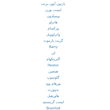
بارتون آپون ترنت
ایست بورن
ویمبلدون
هانزلو
ورکسام
واترلوویل
گریت یارموث
Barry
لی
آلترینکهام
Heston
هیتچین
گلوسوپ
بورهام وود
بدوورث
هاورهیل
ایست گرینستید
Bramhall