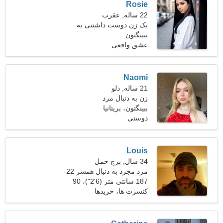
Rosie
22 ساله, عقرب
یک زن دوست داشتنی به
ببینگتون
دنبال کسی مثل شما می
گردد
عشق واقعی
Naomi
21 ساله, دلو
زن به دنبال مرد
ببینگتون، بریتانیا
دوستی
Louis
34 سال, برج حمل
مرد مجرد به دنبال همسر 22-
32
187 سانتی متر (6'2")، 90
کیلوگرم (198 پوند)
کنسرت ها، خریدها