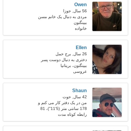
Owen
56 سال, جوزا
مردی به دنبال یک خانم مسن
47-52
ببینگتون
خانواده
Ellen
26 سال, برج حمل
دختری به دنبال دوست پسر
ببینگتون، بریتانیا
عروسی
Shaun
42 سال, حوت
من در یک دفتر کار می کنم و
178 سانتی متر (5'11")، 81
به دنبال یک زن رمانتیک هستم
کیلوگرم (178 پوند)
رابطه کوتاه مدت