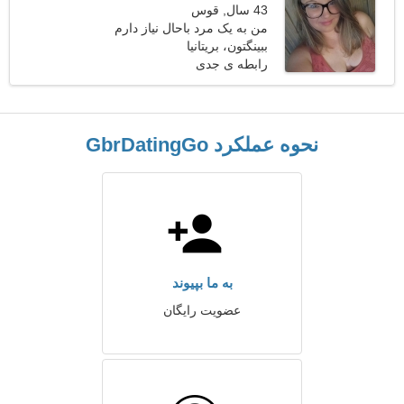
43 سال, قوس
من به یک مرد باحال نیاز دارم
ببینگتون، بریتانیا
که با هم راه برویم
رابطه ی جدی
نحوه عملکرد GbrDatingGo
به ما بپیوند
عضویت رایگان