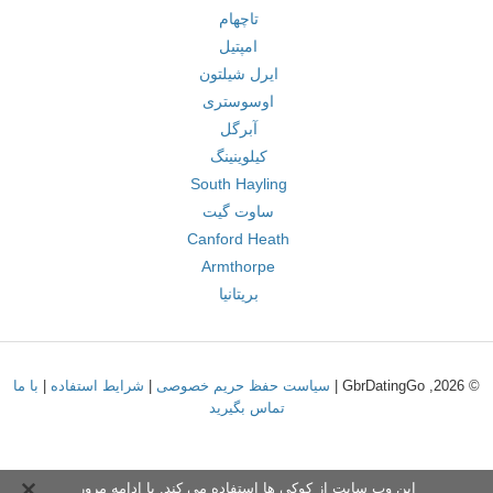
تاچهام
امپتیل
ایرل شیلتون
اوسوستری
آبرگل
کیلوینینگ
South Hayling
ساوت گیت
Canford Heath
Armthorpe
بریتانیا
© 2026, GbrDatingGo |
سیاست حفظ حریم خصوصی
|
شرایط استفاده
|
با ما
تماس بگیرید
این وب سایت از کوکی ها استفاده می کند. با ادامه مرور