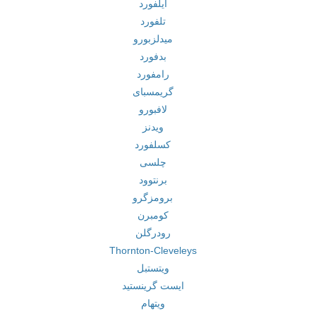
ایلفورد
تلفورد
میدلزبورو
بدفورد
رامفورد
گریمسبای
لافبورو
ویدنز
کسلفورد
چلسی
برنتوود
برومزگرو
کومبرن
رودرگلن
Thornton-Cleveleys
ویتستبل
ایست گرینستید
ویتهام