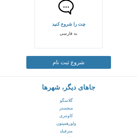
چت را شروع کنید
به فارسی
شروع ثبت نام
جاهای دیگر، شهرها
گلاسگو
منچستر
کاونتری
ولورهمپتون
منزفیلد