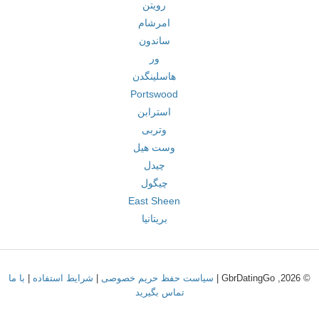
رویتن
امرشام
ساندون
ور
هاسلینگدن
Portswood
استرابن
وتربی
وست هیل
چیدل
چیگول
East Sheen
بریتانیا
© 2026, GbrDatingGo |
سیاست حفظ حریم خصوصی
|
شرایط استفاده
|
با ما
تماس بگیرید