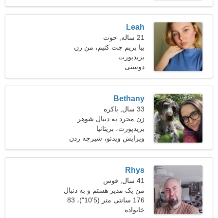
Leah
21 ساله, حوت
بیا بریم چت کنیم، من زن
بریدپورت
فوق العاده ای هستم
دوستی
Bethany
33 سال, باکره
زن مجرد به دنبال شوهر
بریدپورت، بریتانیا
ویرایش ویدئو، شیرجه زدن
Rhys
41 سال, قوس
من یک مدیر هستم و به دنبال
یک زن متواضع هستم
176 سانتی متر (5'10")، 83
خانواده
کیلوگرم (182 پوند)