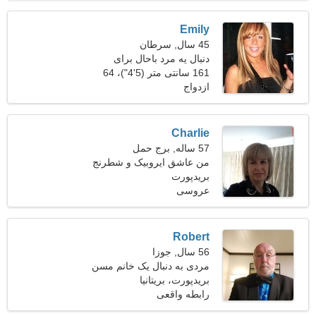
Emily
45 سال, سرطان
دنبال یه مرد باحال برای
مسافرت میگردم
161 سانتی متر (5'4")، 64
ازدواج
کیلوگرم (141 پوند)
Charlie
57 ساله, برج حمل
من عاشق ایروبیک و شطرنج
هستم
بریدپورت
عروسی
Robert
56 سال, جوزا
مردی به دنبال یک خانم مسن
47-53
بریدپورت، بریتانیا
رابطه واقعی