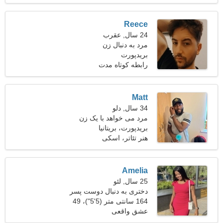
Reece
24 سال, عقرب
مرد به دنبال زن
بریدپورت
رابطه کوتاه مدت
Matt
34 سال, دلو
مرد می خواهد با یک زن
ملاقات کند 25-29
بریدپورت، بریتانیا
هنر تئاتر، اسکی
Amelia
25 سال, لئو
دختری به دنبال دوست پسر
30-36
164 سانتی متر (5'5")، 49
کیلوگرم (108 پوند)
عشق واقعی